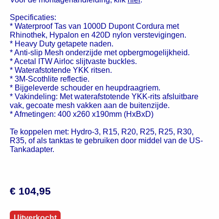
Specificaties:
* Waterproof Tas van 1000D Dupont Cordura met
Rhinothek, Hypalon en 420D nylon verstevigingen.
* Heavy Duty getapete naden.
* Anti-slip Mesh onderzijde met opbergmogelijkheid.
* Acetal ITW Airloc slijtvaste buckles.
* Waterafstotende YKK ritsen.
* 3M-Scothlite reflectie.
* Bijgeleverde schouder en heupdraagriem.
* Vakindeling: Met waterafstotende YKK-rits afsluitbare
vak, gecoate mesh vakken aan de buitenzijde.
* Afmetingen: 400 x260 x190mm (HxBxD)
Te koppelen met: Hydro-3, R15, R20, R25, R25, R30,
R35, of als tanktas te gebruiken door middel van de US-
Tankadapter.
€ 104,95
Uitverkocht