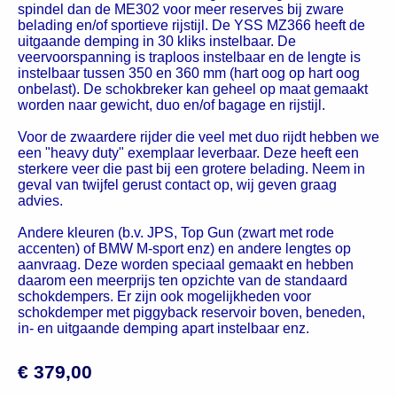
spindel dan de ME302 voor meer reserves bij zware
belading en/of sportieve rijstijl. De YSS MZ366 heeft de
uitgaande demping in 30 kliks instelbaar. De
veervoorspanning is traploos instelbaar en de lengte is
instelbaar tussen 350 en 360 mm (hart oog op hart oog
onbelast). De schokbreker kan geheel op maat gemaakt
worden naar gewicht, duo en/of bagage en rijstijl.
Voor de zwaardere rijder die veel met duo rijdt hebben we
een "heavy duty" exemplaar leverbaar. Deze heeft een
sterkere veer die past bij een grotere belading. Neem in
geval van twijfel gerust contact op, wij geven graag
advies.
Andere kleuren (b.v. JPS, Top Gun (zwart met rode
accenten) of BMW M-sport enz) en andere lengtes op
aanvraag. Deze worden speciaal gemaakt en hebben
daarom een meerprijs ten opzichte van de standaard
schokdempers. Er zijn ook mogelijkheden voor
schokdemper met piggyback reservoir boven, beneden,
in- en uitgaande demping apart instelbaar enz.
€ 379,00