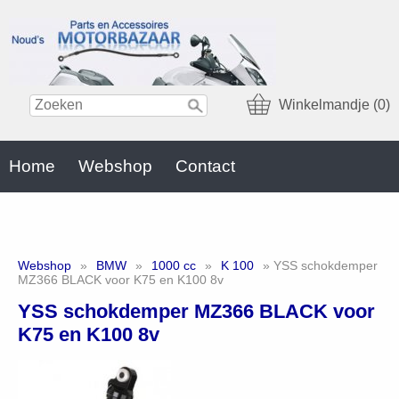
Winkelmandje (0)
Home
Webshop
Contact
Webshop
»
BMW
»
1000 cc
»
K 100
» YSS schokdemper
MZ366 BLACK voor K75 en K100 8v
YSS schokdemper MZ366 BLACK voor
K75 en K100 8v